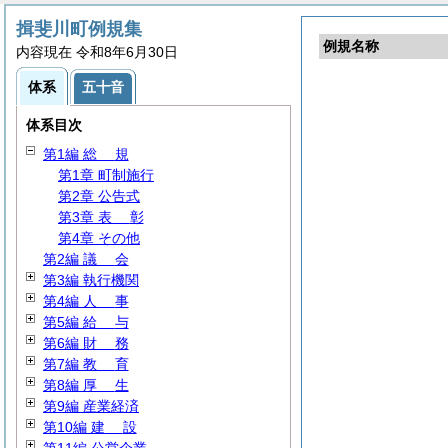
揖斐川町例規集
例規名称
内容現在 令和8年6月30日
体系
五十音
体系目次
第1編
総
規
第1章 町制施行
第2章 公告式
第3章
表
彰
第4章 その他
第2編
議
会
第3編 執行機関
第4編
人
事
第5編
給
与
第6編
財
務
第7編
教
育
第8編
厚
生
第9編 産業経済
第10編
建
設