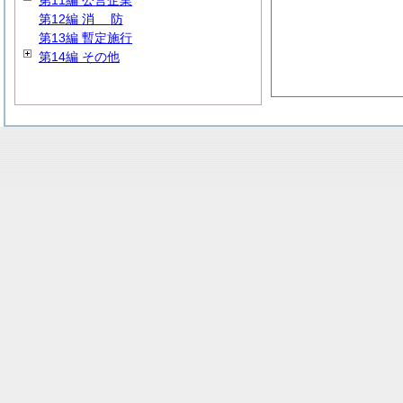
第11編 公営企業
第12編
消
防
第13編 暫定施行
第14編 その他