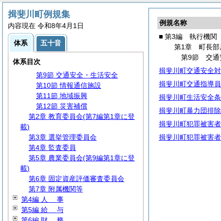
第2節 代理・代決等
第3節 文書・公印
揖斐川町例規集
例規名称
第4節 情報管理
内容現在 令和8年4月1日
第5節
広
報
■ 第3編 執行機関
体系
五十音
第6節 行政手続
第1章 町長部
第7節
住
民
第9節 交
体系目次
第8節 災害対策
揖斐川町交通安全対
第9節 交通安全・生活安全
揖斐川町交通指導員
第10節 情報通信施設
第11節 地域振興
揖斐川町生活安全条
第12節 災害補償
揖斐川町暴力団排除
第2章 教育委員会(第7編第1章に登
揖斐川町犯罪被害者
載)
第3章 選挙管理委員会
揖斐川町犯罪被害者
第4章 監査委員
第5章 農業委員会(第9編第1章に登
載)
第6章 固定資産評価審査委員会
第7章 附属機関等
第4編
人
事
第5編
給
与
第6編
財
務