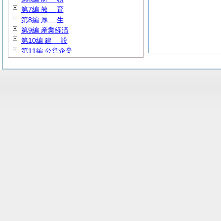
第7編
教
育
第8編
厚
生
第9編 産業経済
第10編
建
設
第11編 公営企業
第12編
消
防
第13編 暫定施行
第14編 その他