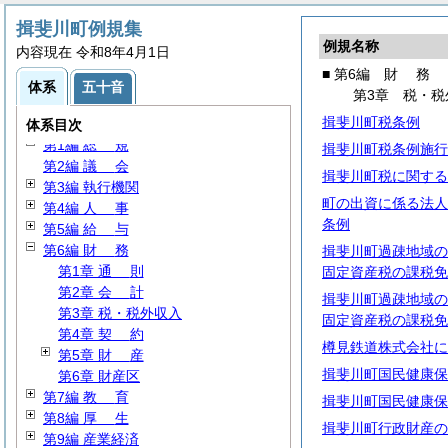
揖斐川町例規集
例規名称
内容現在 令和8年4月1日
■ 第6編
財
務
体系
五十音
第3章 税・税
揖斐川町税条例
体系目次
第1編
総
規
揖斐川町税条例施行
第2編
議
会
揖斐川町税に関する
第3編 執行機関
町の出資に係る法人
第4編
人
事
条例
第5編
給
与
第6編
財
務
揖斐川町過疎地域の
第1章
通
則
固定資産税の課税免
第2章
会
計
揖斐川町過疎地域の
第3章 税・税外収入
固定資産税の課税免
第4章
契
約
樽見鉄道株式会社に
第5章
財
産
揖斐川町国民健康保
第6章 財産区
第7編
教
育
揖斐川町国民健康保
第8編
厚
生
揖斐川町行政財産の
第9編 産業経済