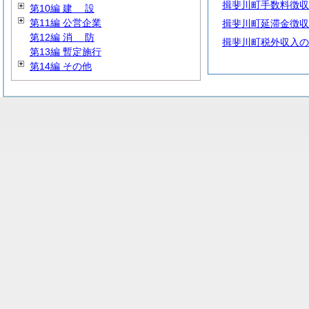
揖斐川町手数料徴収
第10編
建
設
第11編 公営企業
揖斐川町延滞金徴収
第12編
消
防
揖斐川町税外収入の
第13編 暫定施行
第14編 その他