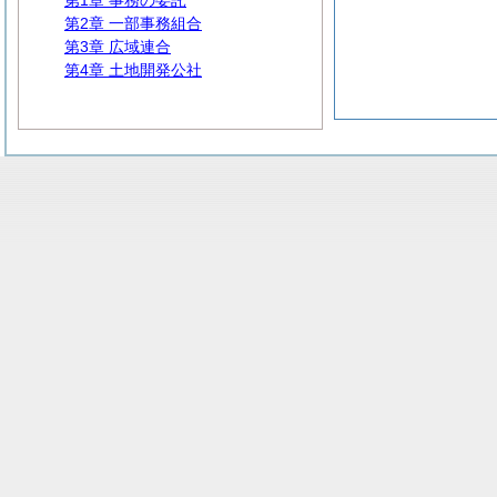
第1章 事務の委託
第2章 一部事務組合
第3章 広域連合
第4章 土地開発公社