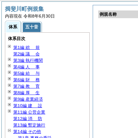
揖斐川町例規集
例規名称
内容現在 令和8年6月30日
体系
五十音
体系目次
第1編
総
規
第2編
議
会
第3編 執行機関
第4編
人
事
第5編
給
与
第6編
財
務
第7編
教
育
第8編
厚
生
第9編 産業経済
第10編
建
設
第11編 公営企業
第12編
消
防
第13編 暫定施行
第14編 その他