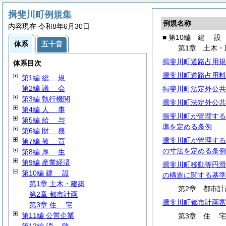
揖斐川町例規集
例規名称
内容現在 令和8年6月30日
■ 第10編
建
設
体系
五十音
第1章 土木・
揖斐川町道路占用規
体系目次
揖斐川町道路占用料
第1編
総
規
第2編
議
会
揖斐川町法定外公共
第3編 執行機関
揖斐川町法定外公共
第4編
人
事
揖斐川町が管理する
第5編
給
与
準を定める条例
第6編
財
務
揖斐川町が管理する
第7編
教
育
の寸法を定める条例
第8編
厚
生
第9編 産業経済
揖斐川町移動等円滑
第10編
建
設
の構造に関する基準
第1章 土木・建築
第2章 都市計
第2章 都市計画
揖斐川町都市計画審
第3章
住
宅
第11編 公営企業
第3章
住