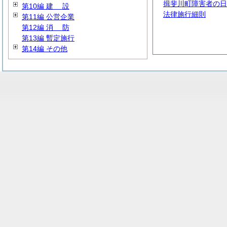
揖斐川町障害者の日
第10編
建
設
法律施行細則
第11編 公営企業
第12編
消
防
第13編 暫定施行
第14編 その他