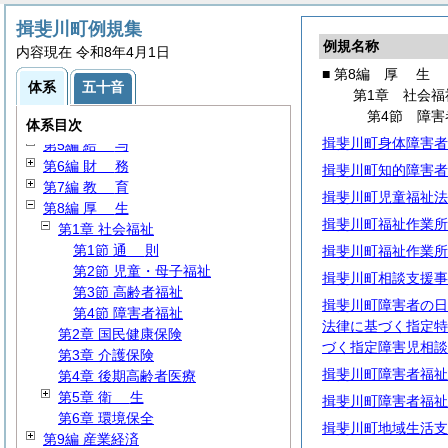
揖斐川町例規集
例規名称
内容現在 令和8年4月1日
第1編
総
規
■ 第8編
厚
生
第2編
議
会
体系
五十音
第1章 社会福
第3編 執行機関
第4節 障害
第4編
人
事
体系目次
揖斐川町身体障害者
第5編
給
与
第6編
財
務
揖斐川町知的障害者
第7編
教
育
揖斐川町児童福祉法
第8編
厚
生
揖斐川町福祉作業所
第1章 社会福祉
第1節
通
則
揖斐川町福祉作業所
第2節 児童・母子福祉
揖斐川町相談支援事
第3節 高齢者福祉
揖斐川町障害者の日
第4節 障害者福祉
法律に基づく指定特
第2章 国民健康保険
づく指定障害児相談
第3章 介護保険
揖斐川町障害者福祉
第4章 後期高齢者医療
第5章
衛
生
揖斐川町障害者福祉
第6章 環境保全
揖斐川町地域生活支
第9編 産業経済