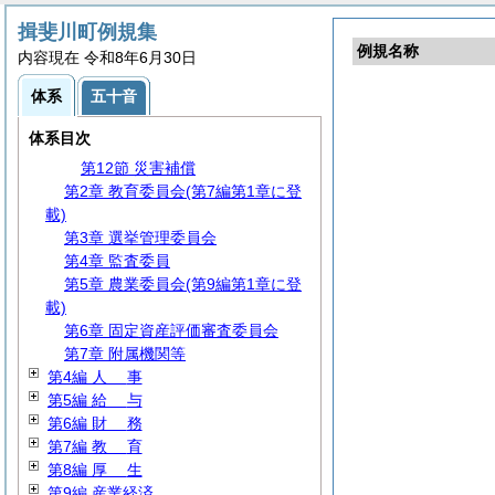
第5節
広
報
第6節 行政手続
揖斐川町例規集
例規名称
第7節
住
民
内容現在 令和8年6月30日
第8節 災害対策
体系
五十音
第9節 交通安全・生活安全
第10節 情報通信施設
体系目次
第11節 地域振興
第12節 災害補償
第2章 教育委員会(第7編第1章に登
載)
第3章 選挙管理委員会
第4章 監査委員
第5章 農業委員会(第9編第1章に登
載)
第6章 固定資産評価審査委員会
第7章 附属機関等
第4編
人
事
第5編
給
与
第6編
財
務
第7編
教
育
第8編
厚
生
第9編 産業経済