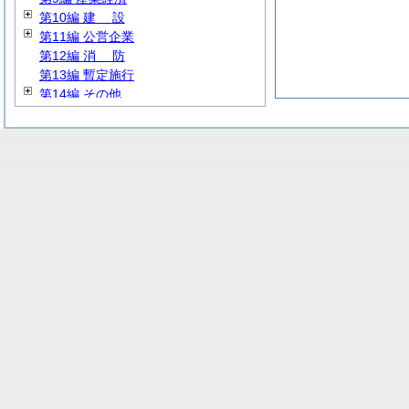
第10編
建
設
第11編 公営企業
第12編
消
防
第13編 暫定施行
第14編 その他